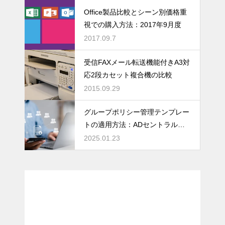
Fを無料で回転後
Office製品比較とシーン別価格重
に保存/編集でき
視での購入方法：2017年9月度
るPCソフトとス
2017.09.7
マホiPhoneアプ
リ
受信FAXメール転送機能付きA3対
応2段カセット複合機の比較
2025.01.24
2015.09.29
Win10からWindo
ws11にアップグ
グループポリシー管理テンプレー
レード：システ
トの適用方法：ADセントラルス
ム要件非対応
トア
2025.01.23
2025.01.23
グループポリシ
ー管理テンプレ
ートの適用方
法：ADセントラ