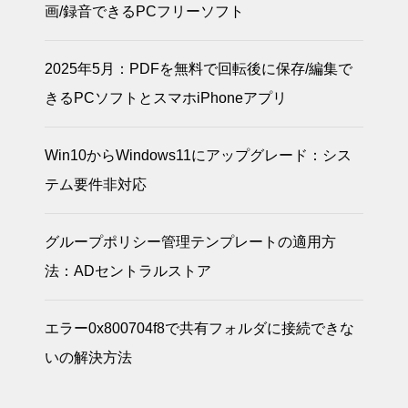
画/録音できるPCフリーソフト
圧縮(zip形式)フ
ォルダー.zipは無
効です。エラー
2025年5月：PDFを無料で回転後に保存/編集で
原因
きるPCソフトとスマホiPhoneアプリ
Win10からWindows11にアップグレード：シス
2025.01.04
テム要件非対応
パソコンCドライ
ブの空き容量が
なくWindowsが
グループポリシー管理テンプレートの適用方
起動できないエ
ラー
法：ADセントラルストア
エラー0x800704f8で共有フォルダに接続できな
いの解決方法