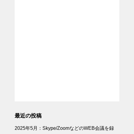
ルストア
2025.01.22
エラー0x800704
f8で共有フォル
ダに接続できな
いの解決方法
2025.01.21
グラフィックボ
ード交換：NVIDI
A Quadro
最近の投稿
2025年5月：Skype/ZoomなどのWEB会議を録
2025.01.05