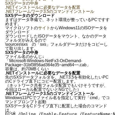
SXSデータの中身
.NETインストールに必要なデータを配置
.NETフレームワーク3.5のコマンドインストール
SXSデータのダウンロード
まずはデータ準備で、ネット環境が整っているPCですす
めます。
マイクロソフトの
サイト
からWindows11のISOデータを
ダウンロード
ダウンロードしたISOデータをマウント、なかのデータ
フォルダがみえるので
\sources\sxs の「sxs」フォルダデータだけをコピーし
て取り出します。
SXSデータの中身
ファイル名のかんじ↓
「Microsoft-Windows-NetFx3-OnDemand-
Package~31bf3856ad364e35~amd64~~.cab」
容量は、約70MBくらい
.NETインストールに必要なデータを配置
先のSXSデータフォルダを、.NET3.5を有効化したいPC
のCドライブ直下にコピー配置します。
（ネットワーク共有フォルダ配置でもいけそうですが、
今回はローカル配置でないとNGでした）
.NETフレームワーク3.5のコマンドインストール
Windows11PCでファイル名を指定して実行「cmd」でコ
マンドプロンプト起動
SXSデータをCドライブ直下に配置した場合のコマンド
は、、